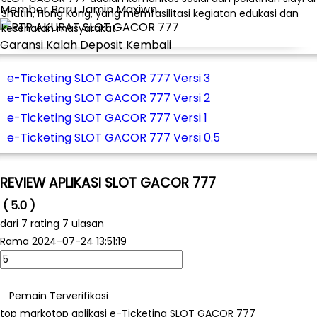
Member Baru Jamin Maxiwn
Shatin, Hong Kong, yang memfasilitasi kegiatan edukasi dan
kesehatan masyarakat.
Garansi Kalah Deposit Kembali
e-Ticketing SLOT GACOR 777 Versi 3
e-Ticketing SLOT GACOR 777 Versi 2
e-Ticketing SLOT GACOR 777 Versi 1
e-Ticketing SLOT GACOR 777 Versi 0.5
REVIEW APLIKASI SLOT GACOR 777
( 5.0 )
dari
7
rating 7 ulasan
Rama
2024-07-24 13:51:19
Pemain Terverifikasi
top markotop aplikasi e-Ticketing SLOT GACOR 777