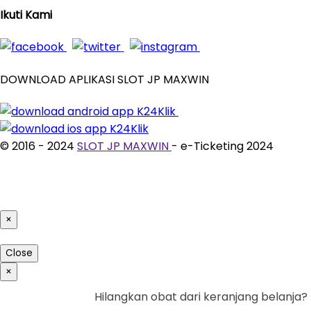
Ikuti Kami
DOWNLOAD APLIKASI SLOT JP MAXWIN
© 2016 - 2024
SLOT JP MAXWIN
- e-Ticketing 2024
×
Close
×
Hilangkan obat dari keranjang belanja?