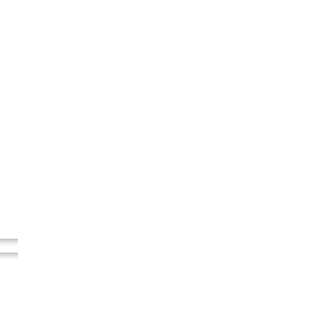
..
..