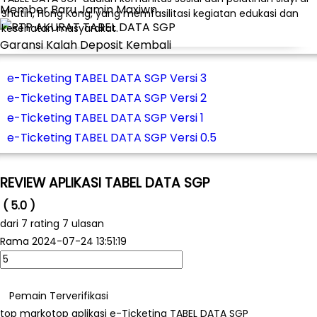
Member Baru Jamin Maxiwn
Shatin, Hong Kong, yang memfasilitasi kegiatan edukasi dan
kesehatan masyarakat.
Garansi Kalah Deposit Kembali
e-Ticketing TABEL DATA SGP Versi 3
e-Ticketing TABEL DATA SGP Versi 2
e-Ticketing TABEL DATA SGP Versi 1
e-Ticketing TABEL DATA SGP Versi 0.5
REVIEW APLIKASI TABEL DATA SGP
( 5.0 )
dari
7
rating 7 ulasan
Rama
2024-07-24 13:51:19
Pemain Terverifikasi
top markotop aplikasi e-Ticketing TABEL DATA SGP