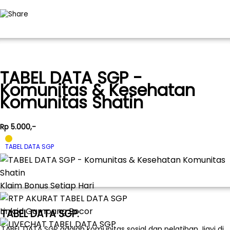
TABEL DATA SGP -
Komunitas & Kesehatan
Komunitas Shatin
Rp 5.000,-
TABEL DATA SGP
Klaim Bonus Setiap Hari
Link id Gampang Bocor
TABEL DATA SGP:
TABEL DATA SGP adalah komunitas sosial dan pelatihan Jiayi di