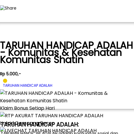
TARUHAN HANDICAP ADALAH
- Komunitas & Kesehatan
Komunitas Shatin
Rp 5.000,-
TARUHAN HANDICAP ADALAH
Klaim Bonus Setiap Hari
Link id Gampang Bocor
TARUHAN HANDICAP ADALAH:
TARUHAN HANDICAP ADALAH adalah komunitas sosial dan