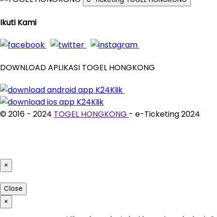
Ikuti Kami
DOWNLOAD APLIKASI TOGEL HONGKONG
© 2016 - 2024
TOGEL HONGKONG
- e-Ticketing 2024
×
Close
×