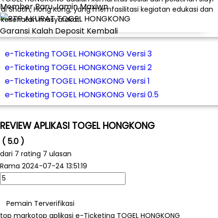
Member Baru Jamin Maxiwn
di Shatin, Hong Kong, yang memfasilitasi kegiatan edukasi dan
kesehatan masyarakat.
Garansi Kalah Deposit Kembali
e-Ticketing TOGEL HONGKONG Versi 3
e-Ticketing TOGEL HONGKONG Versi 2
e-Ticketing TOGEL HONGKONG Versi 1
e-Ticketing TOGEL HONGKONG Versi 0.5
REVIEW APLIKASI TOGEL HONGKONG
( 5.0 )
dari
7
rating 7 ulasan
Rama
2024-07-24 13:51:19
Pemain Terverifikasi
top markotop aplikasi e-Ticketing TOGEL HONGKONG